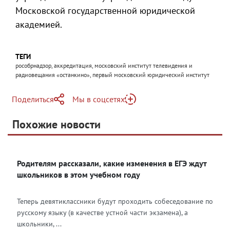
Московской государственной юридической
академией.
ТЕГИ
рособрнадзор, аккредитация, московский институт телевидения и
радиовещания «останкино», первый московский юридический институт
Поделиться
Мы в соцсетях
Telegram
Похожие новости
Telegram
Яндекс Дзен
ВКонтакте
Родителям рассказали, какие изменения в ЕГЭ ждут
Одноклассники
школьников в этом учебном году
Теперь девятиклассники будут проходить собеседование по
русскому языку (в качестве устной части экзамена), а
школьники, ...