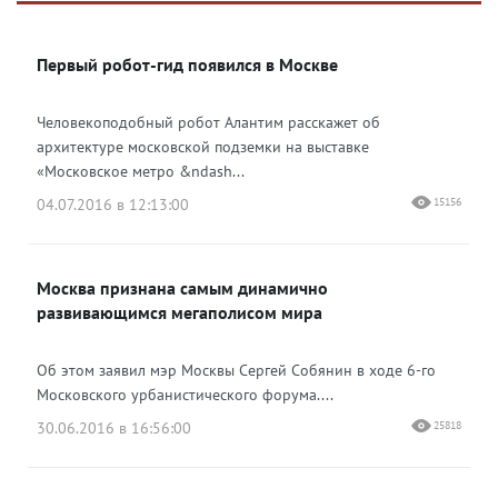
Яндекс Дзен
ВКонтакте
Первый робот-гид появился в Москве
Одноклассники
Человекоподобный робот Алантим расскажет об
архитектуре московской подземки на выставке
«Московское метро &ndash...
04.07.2016 в 12:13:00
15156
Москва признана самым динамично
развивающимся мегаполисом мира
Об этом заявил мэр Москвы Сергей Собянин в ходе 6-го
Московского урбанистического форума....
30.06.2016 в 16:56:00
25818