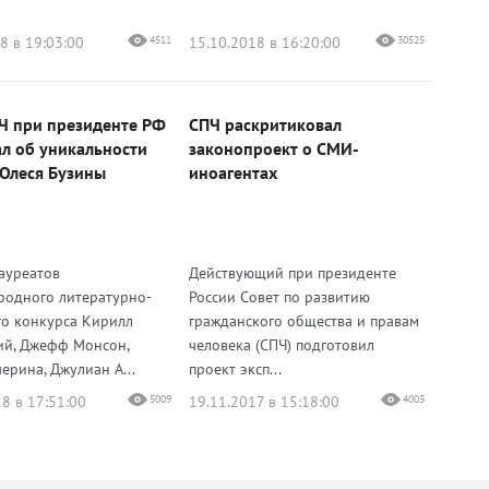
8 в 19:03:00
4511
15.10.2018 в 16:20:00
30525
Ч при президенте РФ
СПЧ раскритиковал
ал об уникальности
законопроект о СМИ-
Олеся Бузины
иноагентах
лауреатов
Действующий при президенте
одного литературно-
России Совет по развитию
о конкурса Кирилл
гражданского общества и правам
й, Джефф Монсон,
человека (СПЧ) подготовил
ерина, Джулиан А...
проект эксп...
8 в 17:51:00
5009
19.11.2017 в 15:18:00
4003