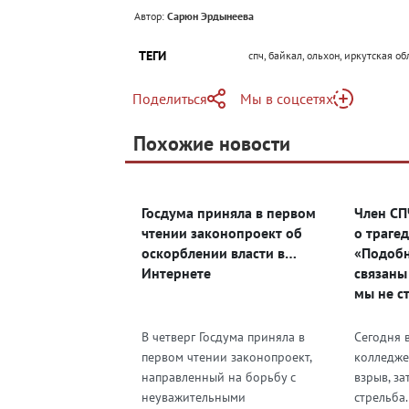
Автор:
Сарюн Эрдынеева
ТЕГИ
спч, байкал, ольхон, иркутская об
Поделиться
Мы в соцсетях
Telegram
Похожие новости
Telegram
Яндекс Дзен
ВКонтакте
Госдума приняла в первом
Член СП
Одноклассники
чтении законопроект об
о трагед
оскорблении власти в
«Подобн
Интернете
связаны 
мы не с
государ
В четверг Госдума приняла в
Сегодня 
первом чтении законопроект,
колледже
направленный на борьбу с
взрыв, з
неуважительными
стрельба.