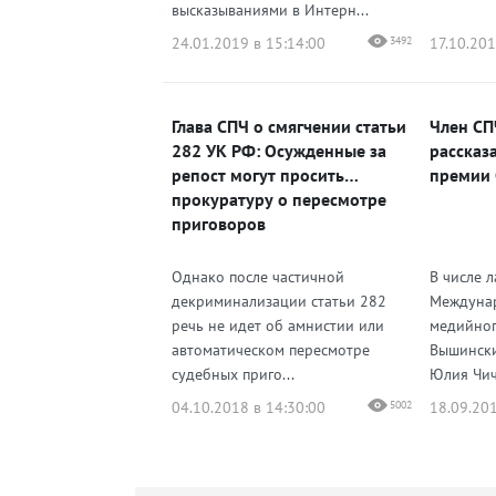
высказываниями в Интерн...
24.01.2019 в 15:14:00
3492
17.10.201
Глава СПЧ о смягчении статьи
Член СП
282 УК РФ: Осужденные за
рассказ
репост могут просить
премии 
прокуратуру о пересмотре
приговоров
Однако после частичной
В числе 
декриминализации статьи 282
Междунар
речь не идет об амнистии или
медийног
автоматическом пересмотре
Вышински
судебных приго...
Юлия Чич
04.10.2018 в 14:30:00
5002
18.09.201