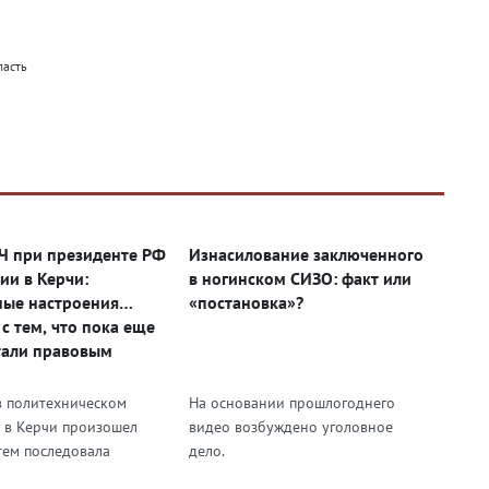
ласть
Ч при президенте РФ
Изнасилование заключенного
ии в Керчи:
в ногинском СИЗО: факт или
ые настроения
«постановка»?
с тем, что пока еще
тали правовым
ством»
в политехническом
На основании прошлогоднего
 в Керчи произошел
видео возбуждено уголовное
атем последовала
дело.