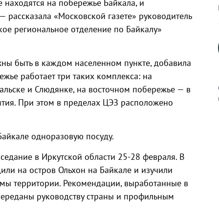
е находятся на побережье Байкала, и
 — рассказала «Московской газете» руководитель
кое региональное отделение по Байкалу»
ны быть в каждом населенном пункте, добавила
ежье работает три таких комплекса: на
альске и Слюдянке, на восточном побережье — в
ятия. При этом в пределах ЦЭЗ расположено
к
Байкале одноразовую посуду.
седание в Иркутской области 25-28 февраля. В
или на остров Ольхон на Байкале и изучили
мы территории. Рекомендации, выработанные в
р
 переданы руководству страны и профильным
н