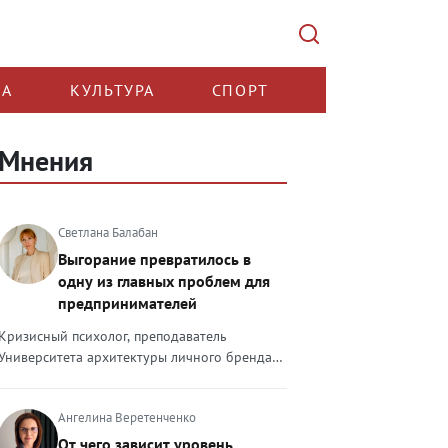
КА
КУЛЬТУРА
СПОРТ
Мнения
Светлана Балабан
Выгорание превратилось в
одну из главных проблем для
предпринимателей
Кризисный психолог, преподаватель
Университета архитектуры личного бренда
Светлана Балабан — о выгорании у
предпринимателей, его причинах, признаках
Ангелина Веретенченко
и способах преодоления Выгорание в 2026
году стало самой острой проблемой, однако
От чего зависит уровень