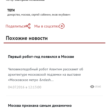
ТЕГИ
донорство, москва, сергей собянин, яков якубович
Поделиться
Мы в соцсетях
Telegram
Похожие новости
Telegram
Яндекс Дзен
ВКонтакте
Первый робот-гид появился в Москве
Одноклассники
Человекоподобный робот Алантим расскажет об
архитектуре московской подземки на выставке
«Московское метро &ndash...
04.07.2016 в 12:13:00
15162
Москва признана самым динамично