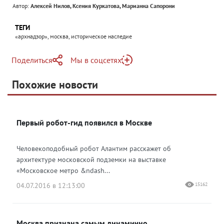
Автор:
Алексей Нилов, Ксения Куркатова, Марианна Сапорони
ТЕГИ
«архнадзор», москва, историческое наследие
Поделиться
Мы в соцсетях
Telegram
Похожие новости
Telegram
Яндекс Дзен
ВКонтакте
Первый робот-гид появился в Москве
Одноклассники
Человекоподобный робот Алантим расскажет об
архитектуре московской подземки на выставке
«Московское метро &ndash...
04.07.2016 в 12:13:00
15162
Москва признана самым динамично