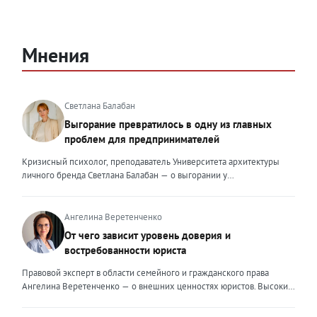
Мнения
Светлана Балабан
Выгорание превратилось в одну из главных
проблем для предпринимателей
Кризисный психолог, преподаватель Университета архитектуры
личного бренда Светлана Балабан — о выгорании у
предпринимателей, его причинах, признаках и способах
преодоления Выгорание в 2026 году стало самой острой
проблемой, однако выгорание у предпринимателей заметно
Ангелина Веретенченко
отличается от выгорания у наёмных сотрудников. Наёмный
От чего зависит уровень доверия и
сотрудник может уйти на больничный или в отпуск, пожаловаться
востребованности юриста
на что-то начальству или сменить работу. Предприниматель — сам
себе начальник и основа системы. Если он устаёт, бизнес не встанет
Правовой эксперт в области семейного и гражданского права
на паузу, а просто начнёт разваливаться. У предпринимателей
Ангелина Веретенченко — о внешних ценностях юристов. Высокий
принято говорить, что они не имеют право на выгорание или на
уровень экспертности, профессионализм,
усталость и должны работать 24/7. Но это очень опасное
клиентоориентированность: когда-то эти понятия формировали