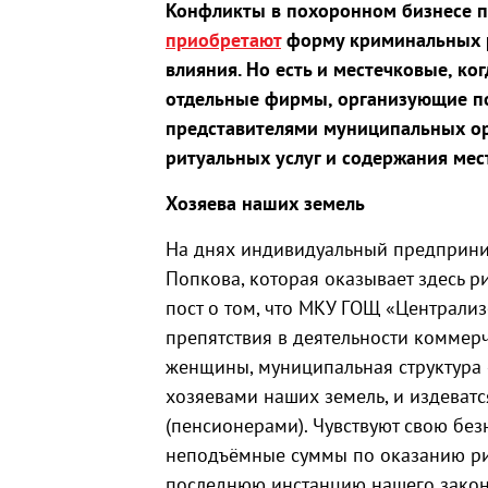
Конфликты в похоронном бизнесе п
приобретают
форму криминальных р
влияния. Но есть и местечковые, к
отдельные фирмы, организующие по
представителями муниципальных ор
ритуальных услуг и содержания мес
Хозяева наших земель
На днях индивидуальный предприни
Попкова, которая оказывает здесь р
пост о том, что МКУ ГОЩ «Централиз
препятствия в деятельности коммер
женщины, муниципальная структура 
хозяевами наших земель, и издеват
(пенсионерами). Чувствуют свою без
неподъёмные суммы по оказанию рит
последнюю инстанцию нашего законо