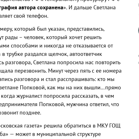
графия автора сохранена
». И дальше Светлана
вляет свой телефон.
еру, который был указан, представились,
ут рады – человек, который хочет решить
быми способами и никогда не отказывается от
в трубке раздался щелчок, автоответчик
ь разговора, Светлана попросила нас повторить
ещала перезвонить. Минут через пять с ее номера
пись разговора и стал расспрашивать: кто мы
к
 Светлане Попковой, как мы на них вышли…прямо
 когда журналист попросила рассказать, в чем
дпринимателя Попковой, мужчина ответил, что
озвонит позднее.
р
осковская газета» решила обратиться в МКУ ГОЩ
ба» — может в муниципальной структуре
н