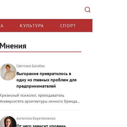
КА
КУЛЬТУРА
СПОРТ
Мнения
Светлана Балабан
Выгорание превратилось в
одну из главных проблем для
предпринимателей
Кризисный психолог, преподаватель
Университета архитектуры личного бренда
Светлана Балабан — о выгорании у
предпринимателей, его причинах, признаках
Ангелина Веретенченко
и способах преодоления Выгорание в 2026
году стало самой острой проблемой, однако
От чего зависит уровень