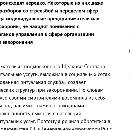
роисходят нередко. Некоторые из них даже
азборок со стрельбой и переделом сфер
огда индивидуальные предприниматели или
хороны, не находят понимания с
ганов управления в сфере организации
т захоронения
матель из подмосковного Щелково Светлана
итуальные услуги, выложила в социальных сетях
ованная ритуальная служба» создает
ческих структур при захоронении. По словам
«со своими смотрителями возомнила из себя
ся над нашими с вами согражданами
наказанность, вымогая с населения
уальных услуг. Поэтому я решила обратиться в
дательства РФ к Генеральному прокурору РФ с