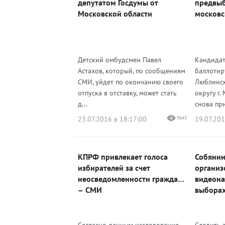
депутатом Госдумы от
предвыб
Московской области
московс
Детский омбудсмен Павел
Кандидат
Астахов, который, по сообщениям
баллотир
СМИ, уйдет по окончанию своего
Люблинс
отпуска в отставку, может стать
округу г.
д...
снова при
23.07.2016 в 18:17:00
9643
19.07.201
КПРФ привлекает голоса
Собянин
избирателей за счет
организ
неосведомленности граждан
видеона
– СМИ
выборах