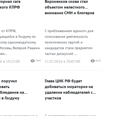
орная сага
Вороненков снова стал
кого КПРФ
объектом нелестного
внимания СМИ и блогеров
 от КПРФ,
С приближением единого дня
ующийся в Госдуму по
голосования деятельность
кому одномандатному
политических партий и
 Москвы, Валерий Рашкин
кандидатов стала предметом
вл...
частых дискуссий ...
6 в 19:22:00
7949
11.07.2016 в 20:07:00
8278
 поручил
Глава ЦИК РФ будет
овать
добиваться моратория на
блюдение на
удаление наблюдателей с
 в Госдуму
участков