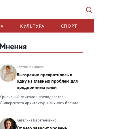
КА
КУЛЬТУРА
СПОРТ
Мнения
Светлана Балабан
Выгорание превратилось в
одну из главных проблем для
предпринимателей
Кризисный психолог, преподаватель
Университета архитектуры личного бренда
Светлана Балабан — о выгорании у
предпринимателей, его причинах, признаках
Ангелина Веретенченко
и способах преодоления Выгорание в 2026
году стало самой острой проблемой, однако
От чего зависит уровень