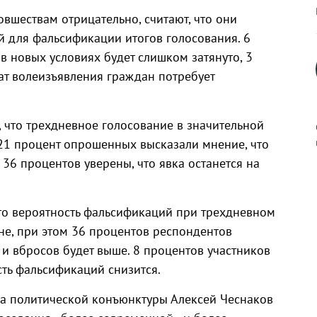
новшествам отрицательно, считают, что они
 для фальсификации итогов голосования. 6
 в новых условиях будет слишком затянуто, 3
ат волеизъявления граждан потребует
 что трехдневное голосование в значительной
 21 процент опрошенных высказали мнение, что
 36 процентов уверены, что явка останется на
к
то вероятность фальсификаций при трехдневном
не, при этом 36 процентов респондентов
к и вбросов будет выше. 8 процентов участников
р
сть фальсификаций снизится.
ра политической конъюнктуры Алексей Чеснаков
н