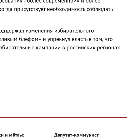
осования «более современной» и более
когда присутствует необходимость соблюдать
оддержал изменения избирательного
тливым блефом» и упрекнул власть в том, что
 избирательные кампании в российских регионах
и и мётлы:
Депутат-коммунист