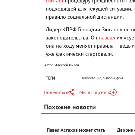
считает
процедуру трехдневного гол
подходящей для текущей ситуации, 
правило социальной дистанции.
Лидер КПРФ Геннадий Зюганов не п
законодательства. Он
назвал
их «суе
она на ходу меняет правила – ведь
уже фактически стартовали.
Автор:
Алексей Нилов
ТЕГИ
голосование, выборы, фом
Поделиться
Мы в соцсетях
Telegram
Похожие новости
Telegram
Яндекс Дзен
ВКонтакте
Павел Астахов может стать
Дворник
Одноклассники