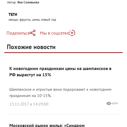
Автор:
Яна Соловьева
ТЕГИ
овощи, фрукты, цены, новый год
Поделиться
Мы в соцсетях
Telegram
Похожие новости
Telegram
Яндекс Дзен
ВКонтакте
К новогодним праздникам цены на шампанское в
Одноклассники
РФ вырастут на 15%
Шампанское и игристые вина подорожают к новогодним
праздникам на 10-15%.
13.11.2017 в 14:29:00
6094
Московский рынок жилья: «Синдром