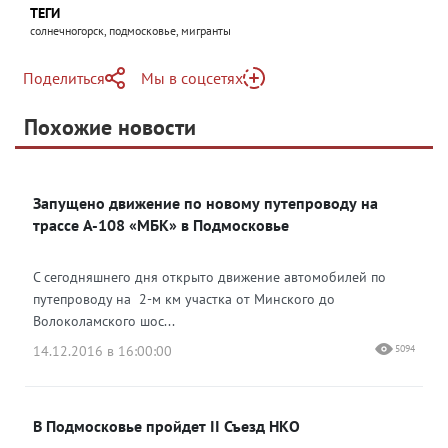
ТЕГИ
солнечногорск, подмосковье, мигранты
Поделиться
Мы в соцсетях
Telegram
Похожие новости
Telegram
Яндекс Дзен
ВКонтакте
Запущено движение по новому путепроводу на
Одноклассники
трассе А-108 «МБК» в Подмосковье
С сегодняшнего дня открыто движение автомобилей по
путепроводу на 2-м км участка от Минского до
Волоколамского шос...
14.12.2016 в 16:00:00
5094
В Подмосковье пройдет II Съезд НКО