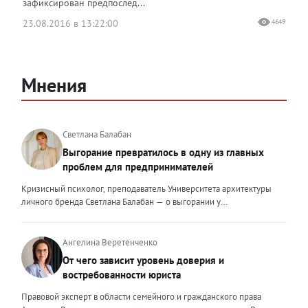
зафиксирован предпослед...
23.08.2016 в 13:22:00
4649
Мнения
Светлана Балабан
Выгорание превратилось в одну из главных
проблем для предпринимателей
Кризисный психолог, преподаватель Университета архитектуры
личного бренда Светлана Балабан — о выгорании у
предпринимателей, его причинах, признаках и способах
преодоления Выгорание в 2026 году стало самой острой
проблемой, однако выгорание у предпринимателей заметно
Ангелина Веретенченко
отличается от выгорания у наёмных сотрудников. Наёмный
От чего зависит уровень доверия и
сотрудник может уйти на больничный или в отпуск, пожаловаться
востребованности юриста
на что-то начальству или сменить работу. Предприниматель — сам
себе начальник и основа системы. Если он устаёт, бизнес не встанет
Правовой эксперт в области семейного и гражданского права
на паузу, а просто начнёт разваливаться. У предпринимателей