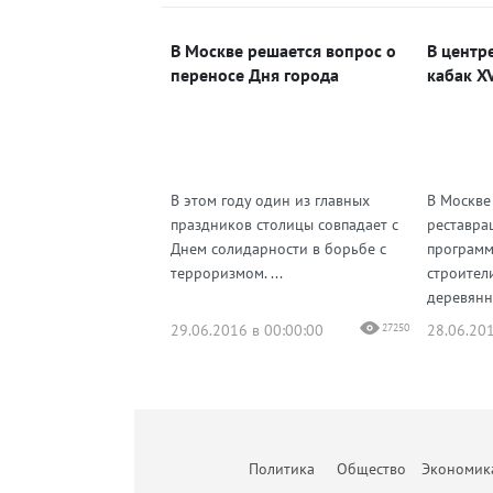
В Москве решается вопрос о
В центр
переносе Дня города
кабак XV
В этом году один из главных
В Москве
праздников столицы совпадает с
реставра
Днем солидарности в борьбе с
программ
терроризмом. ...
строител
деревянн
29.06.2016 в 00:00:00
27250
28.06.201
Политика
Общество
Экономик