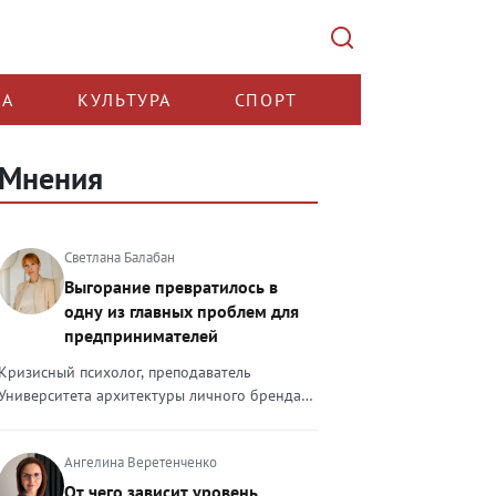
КА
КУЛЬТУРА
СПОРТ
Мнения
Светлана Балабан
Выгорание превратилось в
одну из главных проблем для
предпринимателей
Кризисный психолог, преподаватель
Университета архитектуры личного бренда
Светлана Балабан — о выгорании у
предпринимателей, его причинах, признаках
Ангелина Веретенченко
и способах преодоления Выгорание в 2026
году стало самой острой проблемой, однако
От чего зависит уровень