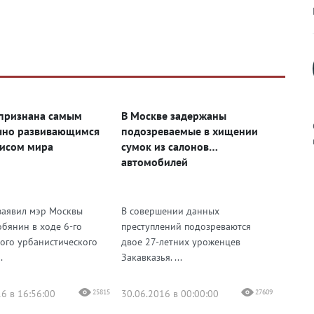
признана самым
В Москве задержаны
чно развивающимся
подозреваемые в хищении
исом мира
сумок из салонов
автомобилей
к
заявил мэр Москвы
В совершении данных
обянин в ходе 6-го
преступлений подозреваются
ого урбанистического
двое 27-летних уроженцев
.
Закавказья. ...
р
6 в 16:56:00
25815
30.06.2016 в 00:00:00
27609
н