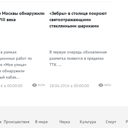
е Москвы обнаружили
«Зебры» в столице покроют
III века
светоотражающими
стеклянными шариками
 в рамках
В первую очередь обновленная
ционных работ по
разметка появится в пределах
е «Моя улица»
ТТК. ...
и обнаружили
ый кабак...
6 в 00:00:00
35234
28.06.2016 в 00:00:00
30552
а
Происшествия
В мире
Наука
Культура
Спорт
Р