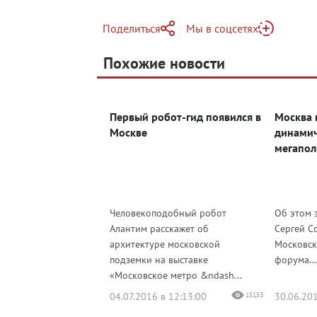
Поделиться
Мы в соцсетях
Telegram
Похожие новости
Telegram
Яндекс Дзен
ВКонтакте
Первый робот-гид появился в
Москва 
Одноклассники
Москве
динами
мегапол
Человекоподобный робот
Об этом 
Алантим расскажет об
Сергей С
архитектуре московской
Московск
подземки на выставке
форума...
«Московское метро &ndash...
04.07.2016 в 12:13:00
15153
30.06.201