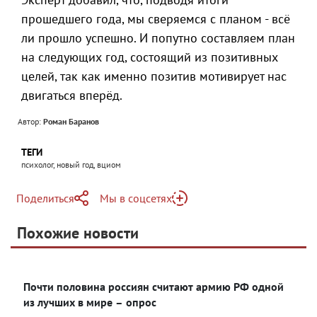
прошедшего года, мы сверяемся с планом - всё
ли прошло успешно. И попутно составляем план
на следующих год, состоящий из позитивных
целей, так как именно позитив мотивирует нас
двигаться вперёд.
Автор:
Роман Баранов
ТЕГИ
психолог, новый год, вциом
Поделиться
Мы в соцсетях
Telegram
Похожие новости
Telegram
Яндекс Дзен
ВКонтакте
Почти половина россиян считают армию РФ одной
Одноклассники
из лучших в мире – опрос