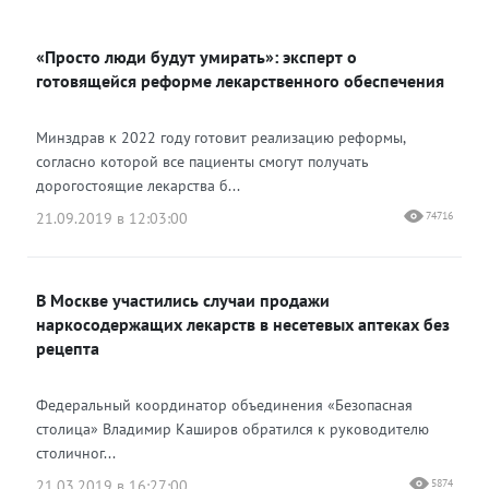
Яндекс Дзен
ВКонтакте
«Просто люди будут умирать»: эксперт о
Одноклассники
готовящейся реформе лекарственного обеспечения
Минздрав к 2022 году готовит реализацию реформы,
согласно которой все пациенты смогут получать
дорогостоящие лекарства б...
21.09.2019 в 12:03:00
74716
В Москве участились случаи продажи
наркосодержащих лекарств в несетевых аптеках без
рецепта
Федеральный координатор объединения «Безопасная
столица» Владимир Каширов обратился к руководителю
столичног...
21.03.2019 в 16:27:00
5874