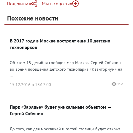
Поделиться
Мы в соцсетях
Telegram
Похожие новости
Telegram
Яндекс Дзен
ВКонтакте
В 2017 году в Москве построят еще 10 детских
Одноклассники
технопарков
Об этом 15 декабря сообщил мэр Москвы Сергей Собянин
во время посещения детского технопарка «Кванториум» на
...
15.12.2016 в 18:17:00
4434
Парк «Зарядье» будет уникальным объектом —
Сергей Собянин
До того, как для москвичей и гостей столицы будет открыт