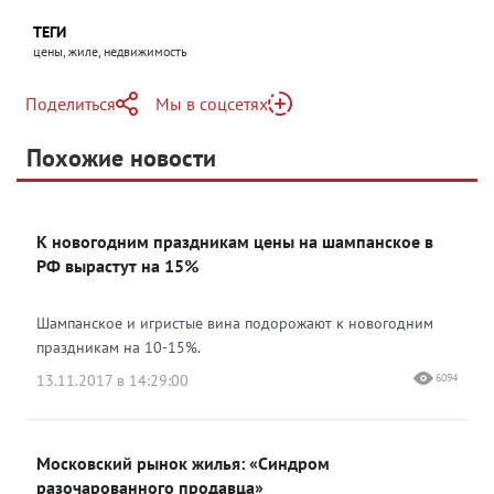
ТЕГИ
цены, жиле, недвижимость
Поделиться
Мы в соцсетях
Telegram
Похожие новости
Telegram
Яндекс Дзен
ВКонтакте
К новогодним праздникам цены на шампанское в
Одноклассники
РФ вырастут на 15%
Шампанское и игристые вина подорожают к новогодним
праздникам на 10-15%.
13.11.2017 в 14:29:00
6094
Московский рынок жилья: «Синдром
разочарованного продавца»