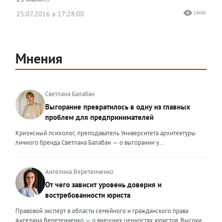
25.07.2016 в 17:28:00
14406
Мнения
Светлана Балабан
Выгорание превратилось в одну из главных
проблем для предпринимателей
Кризисный психолог, преподаватель Университета архитектуры
личного бренда Светлана Балабан — о выгорании у
предпринимателей, его причинах, признаках и способах
преодоления Выгорание в 2026 году стало самой острой
проблемой, однако выгорание у предпринимателей заметно
Ангелина Веретенченко
отличается от выгорания у наёмных сотрудников. Наёмный
От чего зависит уровень доверия и
сотрудник может уйти на больничный или в отпуск, пожаловаться
востребованности юриста
на что-то начальству или сменить работу. Предприниматель — сам
себе начальник и основа системы. Если он устаёт, бизнес не встанет
Правовой эксперт в области семейного и гражданского права
на паузу, а просто начнёт разваливаться. У предпринимателей
Ангелина Веретенченко — о внешних ценностях юристов. Высокий