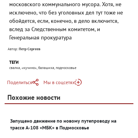
московского коммунального мусора. Хотя, не
исключено, что без уголовных дел тут тоже не
обойдется, если, конечно, в дело включится,
вслед за Следственным комитетом, и
Генеральная прокуратура
Автор:
Петр Сергеев
ТЕГИ
свалка, «кучино», балашиха, подмосковье
Поделиться
Мы в соцсетях
Telegram
Похожие новости
Telegram
Яндекс Дзен
ВКонтакте
Запущено движение по новому путепроводу на
Одноклассники
трассе А-108 «МБК» в Подмосковье