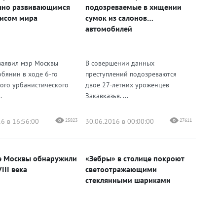
чно развивающимся
подозреваемые в хищении
исом мира
сумок из салонов
автомобилей
заявил мэр Москвы
В совершении данных
обянин в ходе 6-го
преступлений подозреваются
ого урбанистического
двое 27-летних уроженцев
.
Закавказья. ...
6 в 16:56:00
25823
30.06.2016 в 00:00:00
27611
е Москвы обнаружили
«Зебры» в столице покроют
III века
светоотражающими
стеклянными шариками