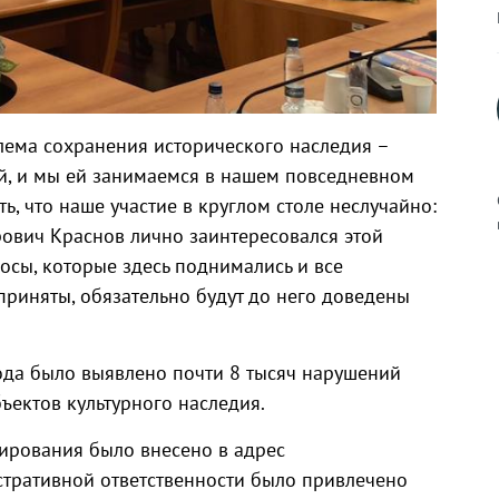
лема сохранения исторического наследия –
вой, и мы ей занимаемся в нашем повседневном
ь, что наше участие в круглом столе неслучайно:
ович Краснов лично заинтересовался этой
росы, которые здесь поднимались и все
приняты, обязательно будут до него доведены
к
года было выявлено почти 8 тысяч нарушений
ъектов культурного наследия.
р
гирования было внесено в адрес
тративной ответственности было привлечено
н