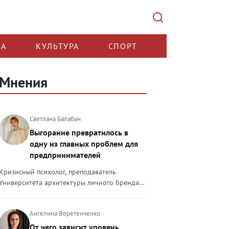
КА
КУЛЬТУРА
СПОРТ
Мнения
Светлана Балабан
Выгорание превратилось в
одну из главных проблем для
предпринимателей
Кризисный психолог, преподаватель
Университета архитектуры личного бренда
Светлана Балабан — о выгорании у
предпринимателей, его причинах, признаках
Ангелина Веретенченко
и способах преодоления Выгорание в 2026
году стало самой острой проблемой, однако
От чего зависит уровень