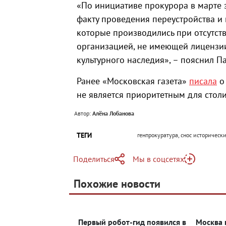
«По инициативе прокурора в марте 
факту проведения переустройства и
которые производились при отсутст
организацией, не имеющей лицензи
культурного наследия», – пояснил 
Ранее «Московская газета»
писала
о 
не является приоритетным для столи
Автор:
Алёна Лобанова
ТЕГИ
генпрокуратура, снос историческ
Поделиться
Мы в соцсетях
Telegram
Похожие новости
Telegram
Яндекс Дзен
ВКонтакте
Первый робот-гид появился в
Москва 
Одноклассники