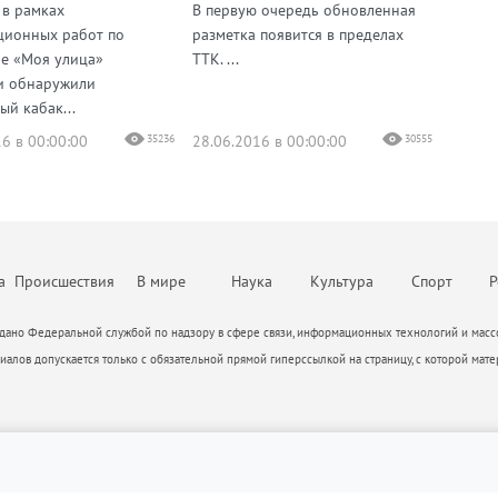
 в рамках
В первую очередь обновленная
М
ционных работ по
разметка появится в пределах
е «Моя улица»
ТТК. ...
и обнаружили
ый кабак...
6 в 00:00:00
35236
28.06.2016 в 00:00:00
30555
а
Происшествия
В мире
Наука
Культура
Спорт
Р
ано Федеральной службой по надзору в сфере связи, информационных технологий и массо
алов допускается только с обязательной прямой гиперссылкой на страницу, с которой мате