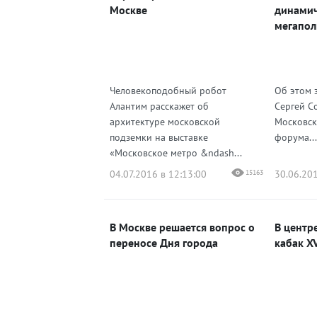
Москве
динами
мегапол
Человекоподобный робот
Об этом 
Алантим расскажет об
Сергей С
архитектуре московской
Московск
подземки на выставке
форума...
«Московское метро &ndash...
04.07.2016 в 12:13:00
15163
30.06.201
В Москве решается вопрос о
В центр
переносе Дня города
кабак XV