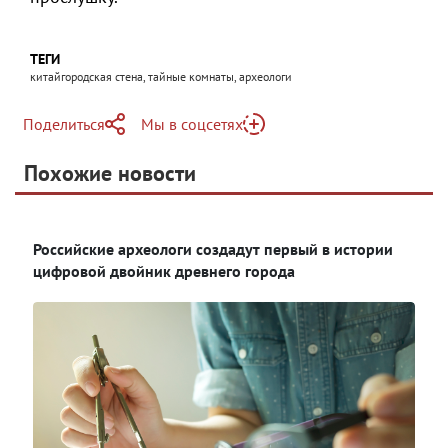
ТЕГИ
китайгородская стена, тайные комнаты, археологи
Поделиться
Мы в соцсетях
Telegram
Похожие новости
Telegram
Яндекс Дзен
ВКонтакте
Российские археологи создадут первый в истории
Одноклассники
цифровой двойник древнего города