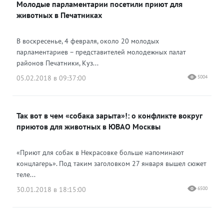
Молодые парламентарии посетили приют для
Одноклассники
животных в Печатниках
В воскресенье, 4 февраля, около 20 молодых
парламентариев – представителей молодежных палат
районов Печатники, Куз...
05.02.2018 в 09:37:00
5004
Так вот в чем «собака зарыта»!: о конфликте вокруг
приютов для животных в ЮВАО Москвы
«Приют для собак в Некрасовке больше напоминают
концлагерь». Под таким заголовком 27 января вышел сюжет
теле...
30.01.2018 в 18:15:00
6500