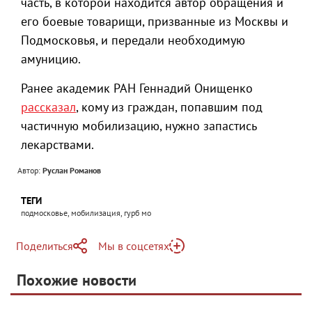
часть, в которой находится автор обращения и
его боевые товарищи, призванные из Москвы и
Подмосковья, и передали необходимую
амуницию.
Ранее академик РАН Геннадий Онищенко
рассказал
, кому из граждан, попавшим под
частичную мобилизацию, нужно запастись
лекарствами.
Автор:
Руслан Романов
ТЕГИ
подмосковье, мобилизация, гурб мо
Поделиться
Мы в соцсетях
Telegram
Похожие новости
Telegram
Яндекс Дзен
ВКонтакте