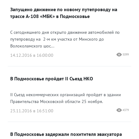
Запущено движение по новому путепроводу на
Одноклассники
трассе А-108 «МБК» в Подмосковье
С сегодняшнего дня открыто движение автомобилей по
путепроводу на 2-м км участка от Минского до
Волоколамского шос...
14.12.2016 в 16:00:00
5099
В Подмосковье пройдет II Съезд НКО
II Съезд некоммерческих организаций пройдет в здании
Правительства Московской области 25 ноября.
23.11.2016 в 16:51:00
4379
В Подмосковье задержали похитителя эвакуатора