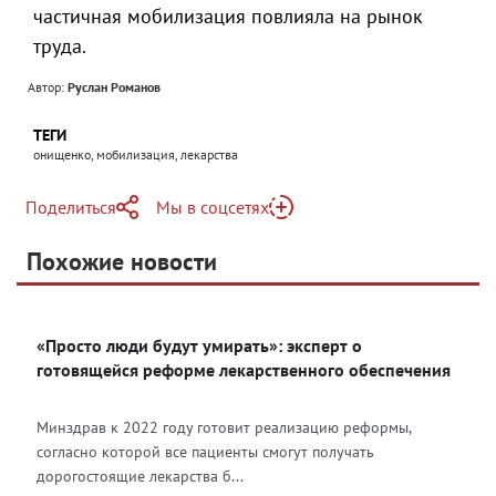
частичная мобилизация повлияла на рынок
труда.
Автор:
Руслан Романов
ТЕГИ
онищенко, мобилизация, лекарства
Поделиться
Мы в соцсетях
Telegram
Похожие новости
Telegram
Яндекс Дзен
ВКонтакте
«Просто люди будут умирать»: эксперт о
Одноклассники
готовящейся реформе лекарственного обеспечения
Минздрав к 2022 году готовит реализацию реформы,
согласно которой все пациенты смогут получать
дорогостоящие лекарства б...