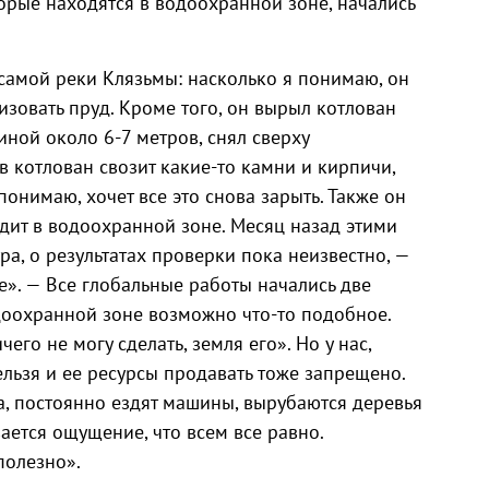
оторые находятся в водоохранной зоне, начались
у самой реки Клязьмы: насколько я понимаю, он
изовать пруд. Кроме того, он вырыл котлован
ной около 6-7 метров, снял сверху
в котлован свозит какие-то камни и кирпичи,
 понимаю, хочет все это снова зарыть. Также он
одит в водоохранной зоне. Месяц назад этими
ра, о результатах проверки пока неизвестно, —
е». — Все глобальные работы начались две
одоохранной зоне возможно что-то подобное.
его не могу сделать, земля его». Но у нас,
ельзя и ее ресурсы продавать тоже запрещено.
а, постоянно ездят машины, вырубаются деревья
ается ощущение, что всем все равно.
полезно».