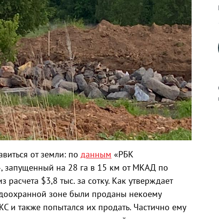
к
виться от земли: по
данным
«РБК
 запущенный на 28 га в 15 км от МКАД по
 расчета $3,8 тыс. за сотку. Как утверждает
р
 водоохранной зоне были проданы некоему
С и также попытался их продать. Частично ему
н