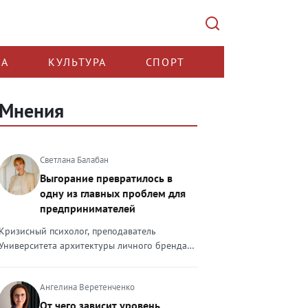
КА
КУЛЬТУРА
СПОРТ
Мнения
Светлана Балабан
Выгорание превратилось в
одну из главных проблем для
предпринимателей
Кризисный психолог, преподаватель
Университета архитектуры личного бренда
Светлана Балабан — о выгорании у
предпринимателей, его причинах, признаках
Ангелина Веретенченко
и способах преодоления Выгорание в 2026
году стало самой острой проблемой, однако
От чего зависит уровень