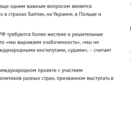
Ч, еще одним важным вопросом является
в странах Балтии, на Украине, в Польше и
РФ требуются более жесткие и решительные
 что «мы выражаем озабоченность», «мы не
еждународными институтами, судами», – считает
международном проекте с участием
олитиков разных стран, призванном выступать в
к
р
н