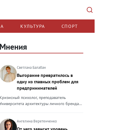
КА
КУЛЬТУРА
СПОРТ
Мнения
Светлана Балабан
Выгорание превратилось в
одну из главных проблем для
предпринимателей
Кризисный психолог, преподаватель
Университета архитектуры личного бренда
Светлана Балабан — о выгорании у
предпринимателей, его причинах, признаках
Ангелина Веретенченко
и способах преодоления Выгорание в 2026
году стало самой острой проблемой, однако
От чего зависит уровень