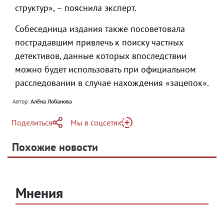
структур», – пояснила эксперт.
Собеседница издания также посоветовала
пострадавшим привлечь к поиску частных
детективов, данные которых впоследствии
можно будет использовать при официальном
расследовании в случае нахождения «зацепок».
Автор:
Алёна Лобанова
Поделиться
Мы в соцсетях
Telegram
Похожие новости
Telegram
Яндекс Дзен
ВКонтакте
Одноклассники
Мнения