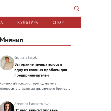
КА
КУЛЬТУРА
СПОРТ
Мнения
Светлана Балабан
Выгорание превратилось в
одну из главных проблем для
предпринимателей
Кризисный психолог, преподаватель
Университета архитектуры личного бренда
Светлана Балабан — о выгорании у
предпринимателей, его причинах, признаках
Ангелина Веретенченко
и способах преодоления Выгорание в 2026
году стало самой острой проблемой, однако
От чего зависит уровень