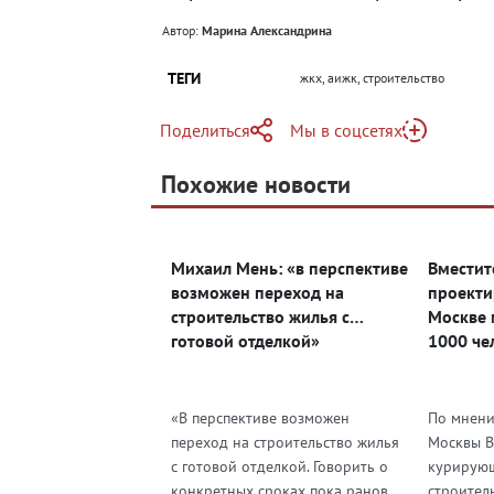
Автор:
Марина Александрина
ТЕГИ
жкх, аижк, строительство
Поделиться
Мы в соцсетях
Telegram
Похожие новости
Telegram
Яндекс Дзен
ВКонтакте
Михаил Мень: «в перспективе
Вместит
Одноклассники
возможен переход на
проекти
строительство жилья с
Москве 
готовой отделкой»
1000 че
«В перспективе возможен
По мнени
переход на строительство жилья
Москвы В
с готовой отделкой. Говорить о
курирующ
конкретных сроках пока ранов...
строител