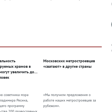
ельность
Московских метростроевцев
руемых храмов в
«сватают» в другие страны
к
могут увеличить до
ловек
р
ю советника мэра
«Мы получили предложения о
ладимира Ресина,
работе наших метростроевцев за
его программу
рубежом».
н
ьства 200 православных