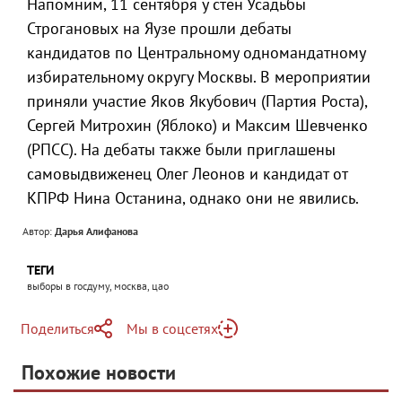
Напомним, 11 сентября у стен Усадьбы
Строгановых на Яузе прошли дебаты
кандидатов по Центральному одномандатному
избирательному округу Москвы. В мероприятии
приняли участие Яков Якубович (Партия Роста),
Сергей Митрохин (Яблоко) и Максим Шевченко
(РПСС). На дебаты также были приглашены
самовыдвиженец Олег Леонов и кандидат от
КПРФ Нина Останина, однако они не явились.
Автор:
Дарья Алифанова
ТЕГИ
выборы в госдуму, москва, цао
Поделиться
Мы в соцсетях
Telegram
Похожие новости
Telegram
Яндекс Дзен