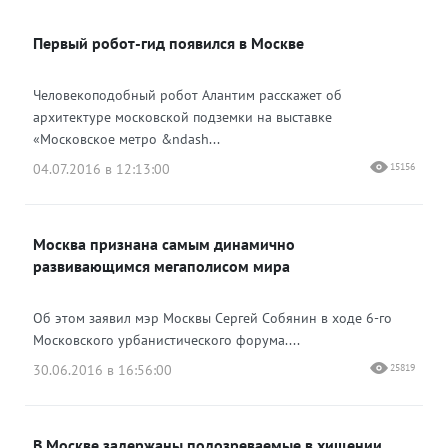
ВКонтакте
Первый робот-гид появился в Москве
Одноклассники
Человекоподобный робот Алантим расскажет об
архитектуре московской подземки на выставке
«Московское метро &ndash...
04.07.2016 в 12:13:00
15156
Москва признана самым динамично
развивающимся мегаполисом мира
Об этом заявил мэр Москвы Сергей Собянин в ходе 6-го
Московского урбанистического форума....
30.06.2016 в 16:56:00
25819
В Москве задержаны подозреваемые в хищении