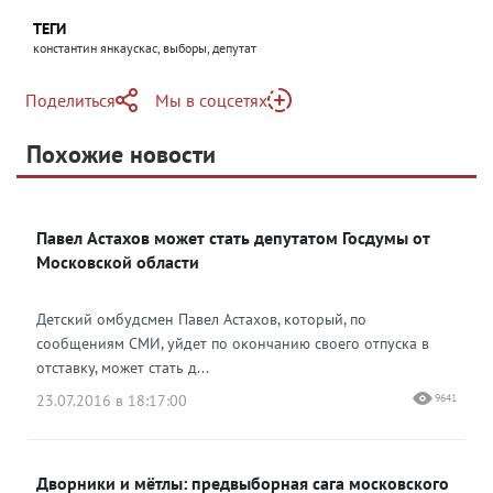
ТЕГИ
константин янкаускас, выборы, депутат
Поделиться
Мы в соцсетях
Telegram
Похожие новости
Telegram
Яндекс Дзен
ВКонтакте
Павел Астахов может стать депутатом Госдумы от
Одноклассники
Московской области
Детский омбудсмен Павел Астахов, который, по
сообщениям СМИ, уйдет по окончанию своего отпуска в
отставку, может стать д...
23.07.2016 в 18:17:00
9641
Дворники и мётлы: предвыборная сага московского