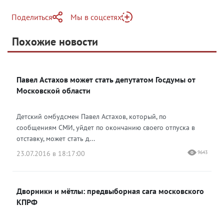
Поделиться
Мы в соцсетях
Telegram
Похожие новости
Telegram
Яндекс Дзен
ВКонтакте
Павел Астахов может стать депутатом Госдумы от
Одноклассники
Московской области
Детский омбудсмен Павел Астахов, который, по
сообщениям СМИ, уйдет по окончанию своего отпуска в
отставку, может стать д...
23.07.2016 в 18:17:00
9643
Дворники и мётлы: предвыборная сага московского
КПРФ