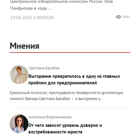
Центральной избирательной комиссии России Элла
Памфилова в ходе ...
29.06.2016 в 00:00:00
13830
Мнения
Светлана Балабан
Выгорание превратилось в одну из главных
проблем для предпринимателей
Кризисный психолог, преподаватель Университета архитектуры
личного бренда Светлана Балабан — о выгорании у
предпринимателей, его причинах, признаках и способах
преодоления Выгорание в 2026 году стало самой острой
проблемой, однако выгорание у предпринимателей заметно
Ангелина Веретенченко
отличается от выгорания у наёмных сотрудников. Наёмный
От чего зависит уровень доверия и
сотрудник может уйти на больничный или в отпуск, пожаловаться
востребованности юриста
на что-то начальству или сменить работу. Предприниматель — сам