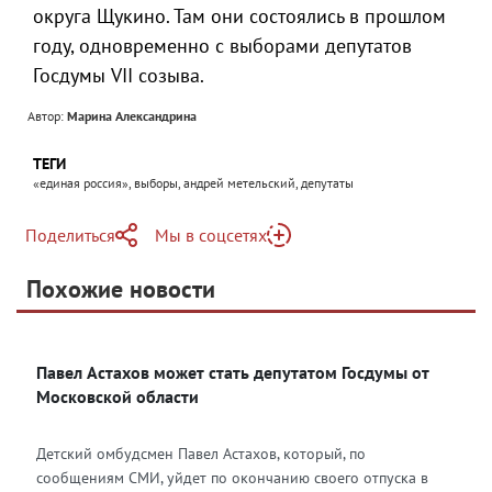
округа Щукино. Там они состоялись в прошлом
году, одновременно с выборами депутатов
Госдумы VII созыва.
Автор:
Марина Александрина
ТЕГИ
«единая россия», выборы, андрей метельский, депутаты
Поделиться
Мы в соцсетях
Telegram
Похожие новости
Telegram
Яндекс Дзен
ВКонтакте
Павел Астахов может стать депутатом Госдумы от
Одноклассники
Московской области
Детский омбудсмен Павел Астахов, который, по
сообщениям СМИ, уйдет по окончанию своего отпуска в