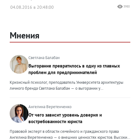
04.08.2016 в 20:48:00
3980
Мнения
Светлана Балабан
Выгорание превратилось в одну из главных
проблем для предпринимателей
Кризисный психолог, преподаватель Университета архитектуры
личного бренда Светлана Балабан — о выгорании у
предпринимателей, его причинах, признаках и способах
преодоления Выгорание в 2026 году стало самой острой
проблемой, однако выгорание у предпринимателей заметно
Ангелина Веретенченко
отличается от выгорания у наёмных сотрудников. Наёмный
От чего зависит уровень доверия и
сотрудник может уйти на больничный или в отпуск, пожаловаться
востребованности юриста
на что-то начальству или сменить работу. Предприниматель — сам
себе начальник и основа системы. Если он устаёт, бизнес не встанет
Правовой эксперт в области семейного и гражданского права
на паузу, а просто начнёт разваливаться. У предпринимателей
Ангелина Веретенченко — о внешних ценностях юристов. Высокий