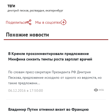
ТЕГИ
дмитрий песков, росгвардия, екатеринбург
Поделиться
Мы в соцсетях
Telegram
Похожие новости
Telegram
Яндекс Дзен
ВКонтакте
В Кремле прокомментировали предложение
Одноклассники
Минфина снизить темпы роста зарплат врачей
По словам пресс-секретаря Президента РФ Дмитрия
Пескова, предложение исходило от одного из ведомств, но
такие предложени...
06.12.2016 в 17:50:00
4436
Владимир Путин отменил визит во Францию