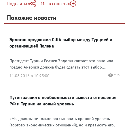
Поделиться
Мы в соцсетях
Telegram
Похожие новости
Telegram
Яндекс Дзен
ВКонтакте
Эрдоган предложил США выбор между Турцией и
Одноклассники
организацией Гюлена
Президент Турции Реджеп Эрдоган считает, что рано или
поздно Америка должна будет сделать этот выбор....
11.08.2016 в 10:23:00
6185
Путин заявил о необходимости вывести отношения
РФ и Турции на новый уровень
«Мы должны не только восстановить прежний уровень
(торгово-экономических отношений), но и превысить его,