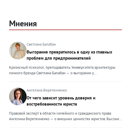
Мнения
Светлана Балабан
Выгорание превратилось в одну из главных
проблем для предпринимателей
Кризисный психолог, преподаватель Университета архитектуры
личного бренда Светлана Балабан — о выгорании у
предпринимателей, его причинах, признаках и способах
преодоления Выгорание в 2026 году стало самой острой
проблемой, однако выгорание у предпринимателей заметно
Ангелина Веретенченко
отличается от выгорания у наёмных сотрудников. Наёмный
От чего зависит уровень доверия и
сотрудник может уйти на больничный или в отпуск, пожаловаться
востребованности юриста
на что-то начальству или сменить работу. Предприниматель — сам
себе начальник и основа системы. Если он устаёт, бизнес не встанет
Правовой эксперт в области семейного и гражданского права
на паузу, а просто начнёт разваливаться. У предпринимателей
Ангелина Веретенченко — о внешних ценностях юристов. Высокий
принято говорить, что они не имеют право на выгорание или на
уровень экспертности, профессионализм,
усталость и должны работать 24/7. Но это очень опасное
клиентоориентированность: когда-то эти понятия формировали