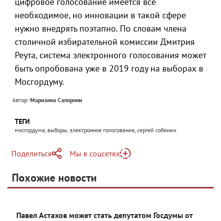
цифровое голосование имеется все
необходимое, но инновации в такой сфере
нужно внедрять поэтапно. По словам члена
столичной избирательной комиссии Дмитрия
Реута, система электронного голосования может
быть опробована уже в 2019 году на выборах в
Мосгордуму.
Автор:
Марианна Сапорони
ТЕГИ
мосгордума, выборы, электронное голосование, сергей собянин
Поделиться
Мы в соцсетях
Telegram
Похожие новости
Telegram
Яндекс Дзен
ВКонтакте
Павел Астахов может стать депутатом Госдумы от
Одноклассники