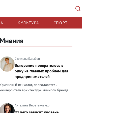
КА
КУЛЬТУРА
СПОРТ
Мнения
Светлана Балабан
Выгорание превратилось в
одну из главных проблем для
предпринимателей
Кризисный психолог, преподаватель
Университета архитектуры личного бренда
Светлана Балабан — о выгорании у
предпринимателей, его причинах, признаках
Ангелина Веретенченко
и способах преодоления Выгорание в 2026
году стало самой острой проблемой, однако
От чего зависит уровень