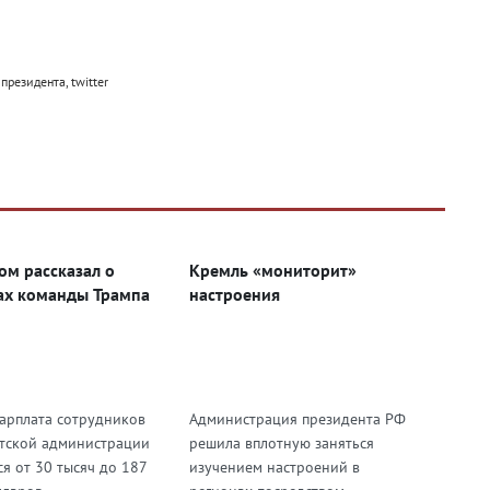
М
резидента, twitter
ом рассказал о
Кремль «мониторит»
ах команды Трампа
настроения
зарплата сотрудников
Администрация президента РФ
тской администрации
решила вплотную заняться
я от 30 тысяч до 187
изучением настроений в