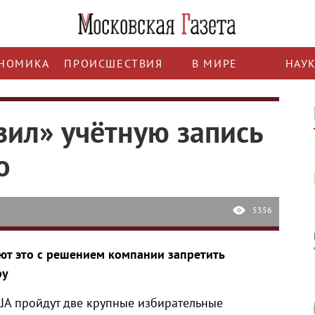
НОМИКА
ПРОИСШЕСТВИЯ
В МИРЕ
НАУ
зил» учётную запись
о
5356
ют это с решением компании запретить
ру
ША пройдут две крупные избирательные