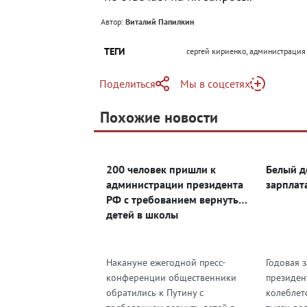
Автор:
Виталий Папилкин
ТЕГИ
сергей кириенко, администрация п
Поделиться
Мы в соцсетях
Telegram
Похожие новости
Telegram
Яндекс Дзен
ВКонтакте
200 человек пришли к
Белый д
Одноклассники
администрации президента
зарплат
РФ с требованием вернуть
детей в школы
Накануне ежегодной пресс-
Годовая 
конференции общественники
президен
обратились к Путину с
колеблетс