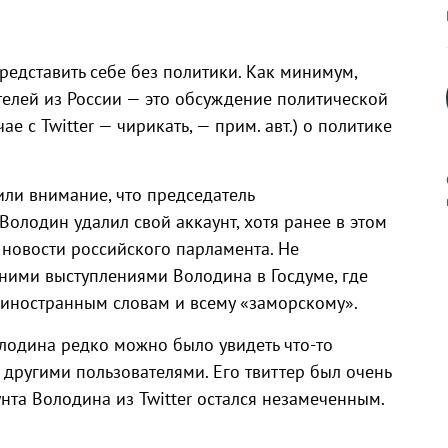
представить себе без политики. Как минимум,
елей из России — это обсуждение политической
ае с Twitter — чирикать, — прим. авт.) о политике
или внимание, что председатель
олодин удалил свой аккаунт, хотя ранее в этом
новости российского парламента. Не
к
дними выступлениями Володина в Госдуме, где
 иностранным словам и всему «заморскому».
олодина редко можно было увидеть что-то
 другими пользователями. Его твиттер был очень
р
нта Володина из Twitter остался незамеченным.
н