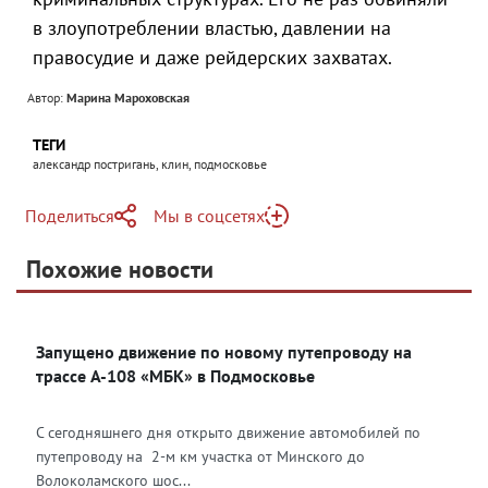
в злоупотреблении властью, давлении на
правосудие и даже рейдерских захватах.
Автор:
Марина Мароховская
ТЕГИ
александр постригань, клин, подмосковье
Поделиться
Мы в соцсетях
Telegram
Похожие новости
Telegram
Яндекс Дзен
ВКонтакте
Запущено движение по новому путепроводу на
Одноклассники
трассе А-108 «МБК» в Подмосковье
С сегодняшнего дня открыто движение автомобилей по
путепроводу на 2-м км участка от Минского до
Волоколамского шос...