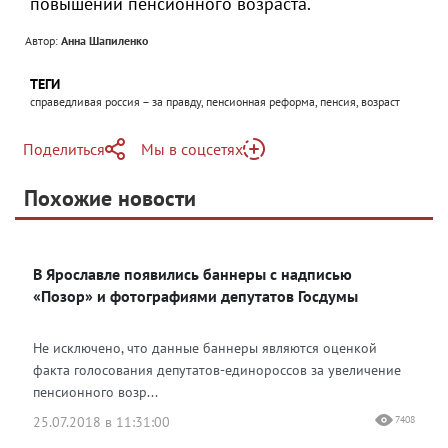
повышении пенсионного возраста.
Автор:
Анна Шапиленко
ТЕГИ
справедливая россия – за правду, пенсионная реформа, пенсия, возраст
Поделиться
Мы в соцсетях
Telegram
Похожие новости
Telegram
Яндекс Дзен
ВКонтакте
В Ярославле появились баннеры с надписью
Одноклассники
«Позор» и фотографиями депутатов Госдумы
Не исключено, что данные баннеры являются оценкой
факта голосования депутатов-единороссов за увеличение
пенсионного возр...
25.07.2018 в 11:31:00
7408