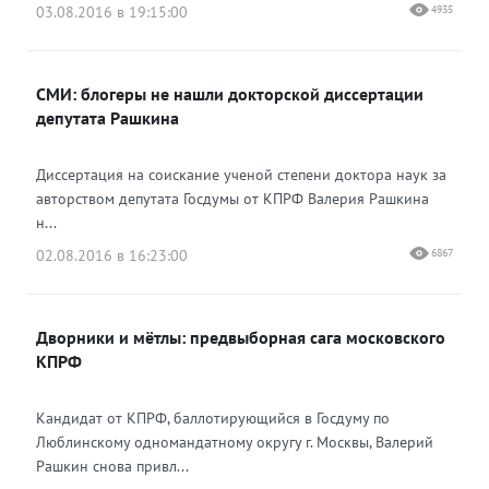
03.08.2016 в 19:15:00
4935
СМИ: блогеры не нашли докторской диссертации
депутата Рашкина
Диссертация на соискание ученой степени доктора наук за
авторством депутата Госдумы от КПРФ Валерия Рашкина
н...
02.08.2016 в 16:23:00
6867
Дворники и мётлы: предвыборная сага московского
КПРФ
Кандидат от КПРФ, баллотирующийся в Госдуму по
Люблинскому одномандатному округу г. Москвы, Валерий
Рашкин снова привл...