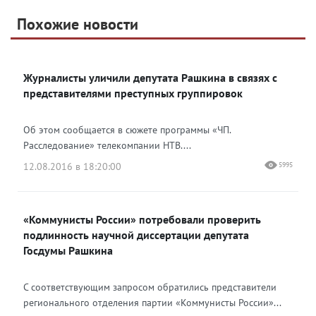
Telegram
Похожие новости
Telegram
Яндекс Дзен
ВКонтакте
Журналисты уличили депутата Рашкина в связях с
Одноклассники
представителями преступных группировок
Об этом сообщается в сюжете программы «ЧП.
Расследование» телекомпании НТВ....
12.08.2016 в 18:20:00
5995
«Коммунисты России» потребовали проверить
подлинность научной диссертации депутата
Госдумы Рашкина
С соответствующим запросом обратились представители
регионального отделения партии «Коммунисты России»...