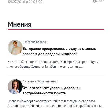
09.07.2016 в 21:28:00
10217
Мнения
Светлана Балабан
Выгорание превратилось в одну из главных
проблем для предпринимателей
Кризисный психолог, преподаватель Университета архитектуры
личного бренда Светлана Балабан — о выгорании у
предпринимателей, его причинах, признаках и способах
преодоления Выгорание в 2026 году стало самой острой
проблемой, однако выгорание у предпринимателей заметно
Ангелина Веретенченко
отличается от выгорания у наёмных сотрудников. Наёмный
От чего зависит уровень доверия и
сотрудник может уйти на больничный или в отпуск, пожаловаться
востребованности юриста
на что-то начальству или сменить работу. Предприниматель — сам
себе начальник и основа системы. Если он устаёт, бизнес не встанет
Правовой эксперт в области семейного и гражданского права
на паузу, а просто начнёт разваливаться. У предпринимателей
Ангелина Веретенченко — о внешних ценностях юристов. Высокий
принято говорить, что они не имеют право на выгорание или на
уровень экспертности, профессионализм,