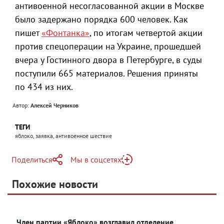
антивоенной несогласованной акции в Москве
было задержано порядка 600 человек. Как
пишет
«Фонтанка»
, по итогам четвертой акции
против спецоперации на Украине, прошедшей
вчера у Гостинного двора в Петербурге, в суды
поступили 665 материалов. Решения приняты
по 434 из них.
Автор:
Алексей Черников
ТЕГИ
яблоко, заявка, антивоенное шествие
Поделиться
Мы в соцсетях
Telegram
Похожие новости
Telegram
Яндекс Дзен
ВКонтакте
Член партии «Яблоко» возглавил отделение
Одноклассники