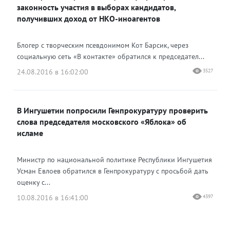
законность участия в выборах кандидатов,
получивших доход от НКО-иноагентов
Блогер с творческим псевдонимом Кот Барсик, через
социальную сеть «В контакте» обратился к председател...
24.08.2016 в 16:02:00
3527
В Ингушетии попросили Генпрокуратуру проверить
слова председателя московского «Яблока» об
исламе
Министр по национальной политике Республики Ингушетия
Усман Евлоев обратился в Генпрокуратуру с просьбой дать
оценку с...
10.08.2016 в 16:41:00
4397