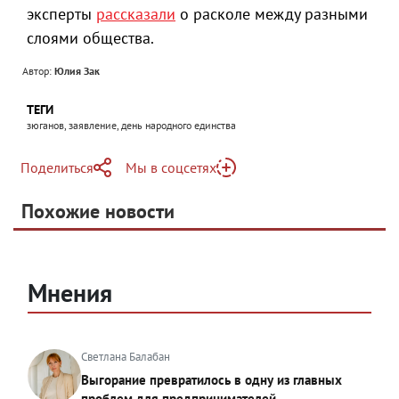
эксперты
рассказали
о расколе между разными
слоями общества.
Автор:
Юлия Зак
ТЕГИ
зюганов, заявление, день народного единства
Поделиться
Мы в соцсетях
Telegram
Похожие новости
Telegram
Яндекс Дзен
ВКонтакте
Одноклассники
Мнения
Светлана Балабан
Выгорание превратилось в одну из главных
проблем для предпринимателей