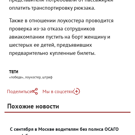
оплатить транспортировку рюкзака.
Также в отношении лоукостера проводится
проверка из-за отказа сотрудников
авиакомпании пустить на борт женщину и
шестерых ее детей, предъявивших
предварительно купленные билеты.
ТЕГИ
«победа», лоукостер, штраф
Поделиться
Мы в соцсетях
Telegram
Похожие новости
Telegram
Яндекс Дзен
ВКонтакте
С сентября в Москве водителям без полиса ОСАГО
Одноклассники