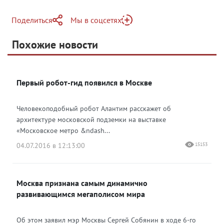
Поделиться
Мы в соцсетях
Telegram
Похожие новости
Telegram
Яндекс Дзен
ВКонтакте
Первый робот-гид появился в Москве
Одноклассники
Человекоподобный робот Алантим расскажет об
архитектуре московской подземки на выставке
«Московское метро &ndash...
04.07.2016 в 12:13:00
15153
Москва признана самым динамично
развивающимся мегаполисом мира
Об этом заявил мэр Москвы Сергей Собянин в ходе 6-го