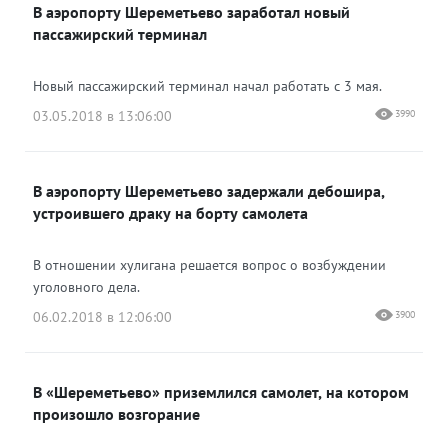
В аэропорту Шереметьево заработал новый
Одноклассники
пассажирский терминал
Новый пассажирский терминал начал работать с 3 мая.
03.05.2018 в 13:06:00
3990
В аэропорту Шереметьево задержали дебошира,
устроившего драку на борту самолета
В отношении хулигана решается вопрос о возбуждении
уголовного дела.
06.02.2018 в 12:06:00
3900
В «Шереметьево» приземлился самолет, на котором
произошло возгорание