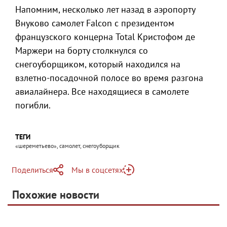
Напомним, несколько лет назад в аэропорту
Внуково самолет Falcon с президентом
французского концерна Total Кристофом де
Маржери на борту столкнулся со
снегоуборщиком, который находился на
взлетно-посадочной полосе во время разгона
авиалайнера. Все находящиеся в самолете
погибли.
ТЕГИ
«шереметьево», самолет, снегоуборщик
Поделиться
Мы в соцсетях
Telegram
Похожие новости
Telegram
Яндекс Дзен
ВКонтакте