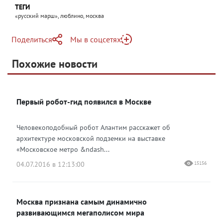
ТЕГИ
«русский марш», люблино, москва
Поделиться
Мы в соцсетях
Telegram
Похожие новости
Telegram
Яндекс Дзен
ВКонтакте
Первый робот-гид появился в Москве
Одноклассники
Человекоподобный робот Алантим расскажет об
архитектуре московской подземки на выставке
«Московское метро &ndash...
04.07.2016 в 12:13:00
15156
Москва признана самым динамично
развивающимся мегаполисом мира