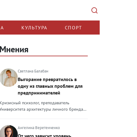
КА
КУЛЬТУРА
СПОРТ
Мнения
Светлана Балабан
Выгорание превратилось в
одну из главных проблем для
предпринимателей
Кризисный психолог, преподаватель
Университета архитектуры личного бренда
Светлана Балабан — о выгорании у
предпринимателей, его причинах, признаках
Ангелина Веретенченко
и способах преодоления Выгорание в 2026
году стало самой острой проблемой, однако
От чего зависит уровень