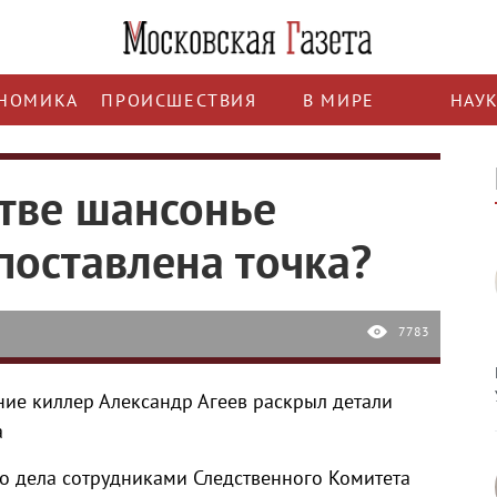
НОМИКА
ПРОИСШЕСТВИЯ
В МИРЕ
НАУ
стве шансонье
поставлена точка?
7783
е киллер Александр Агеев раскрыл детали
а
о дела сотрудниками Следственного Комитета