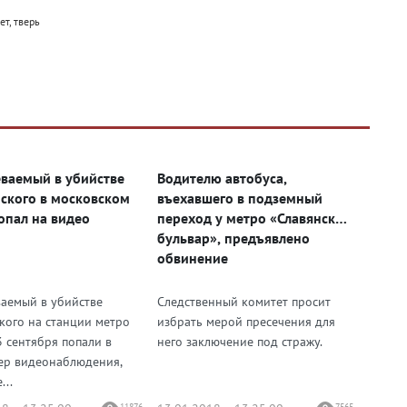
т, тверь
ваемый в убийстве
Водителю автобуса,
ского в московском
въехавшего в подземный
опал на видео
переход у метро «Славянский
бульвар», предъявлено
обвинение
аемый в убийстве
Следственный комитет просит
кого на станции метро
избрать мерой пресечения для
3 сентября попали в
него заключение под стражу.
ер видеонаблюдения,
...
11876
7565