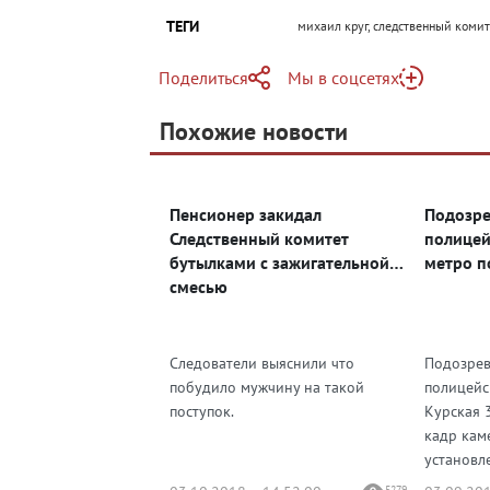
ТЕГИ
михаил круг, следственный комите
Поделиться
Мы в соцсетях
Telegram
Похожие новости
Telegram
Яндекс Дзен
ВКонтакте
Пенсионер закидал
Подозре
Одноклассники
Следственный комитет
полицей
бутылками с зажигательной
метро п
смесью
Следователи выяснили что
Подозрев
побудило мужчину на такой
полицейс
поступок.
Курская 
кадр кам
установле
5279