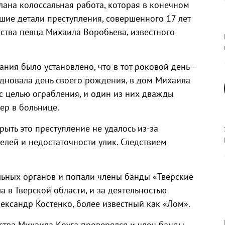
лана колоссальная работа, которая в конечном
шие детали преступления, совершенного 17 лет
йства певца Михаила Воробьева, известного
ния было установлено, что в тот роковой день –
здновала день своего рождения, в дом Михаила
с целью ограбления, и один из них дважды
мер в больнице.
рыть это преступление не удалось из-за
елей и недостаточности улик. Следствием
льных органов и попали члены банды «Тверские
а в Тверской области, и за деятельностью
лександр Костенко, более известный как «Лом».
ства Михаила Круга проверялся и член банды