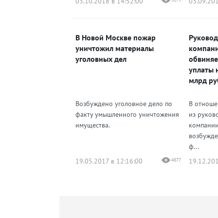
03.10.2018 в 14:52:00
03.09.201
В Новой Москве пожар
Руковод
уничтожил материалы
компан
уголовных дел
обвиняе
уплаты 
млрд ру
Возбуждено уголовное дело по
В отноше
факту умышленного уничтожения
из руков
имущества.
компани
возбужде
ф...
19.05.2017 в 12:16:00
4877
19.12.201