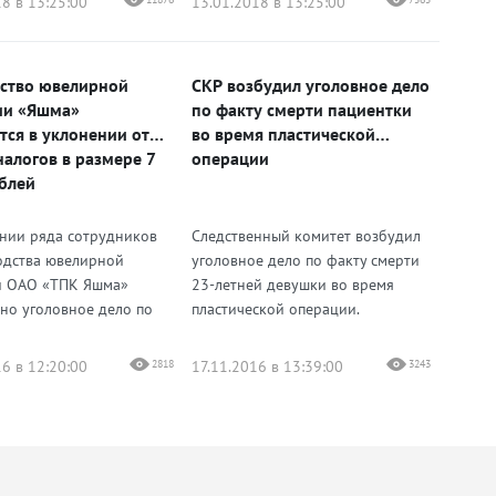
8 в 13:25:00
13.01.2018 в 13:25:00
ство ювелирной
СКР возбудил уголовное дело
ии «Яшма»
по факту смерти пациентки
тся в уклонении от
во время пластической
налогов в размере 7
операции
блей
нии ряда сотрудников
Следственный комитет возбудил
одства ювелирной
уголовное дело по факту смерти
и ОАО «ТПК Яшма»
23-летней девушки во время
но уголовное дело по
пластической операции.
6 в 12:20:00
2818
17.11.2016 в 13:39:00
3243