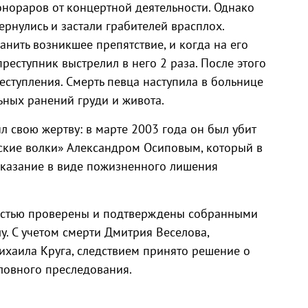
онораров от концертной деятельности. Однако
рнулись и застали грабителей врасплох.
анить возникшее препятствие, и когда на его
реступник выстрелил в него 2 раза. После этого
реступления. Смерть певца наступила в больнице
льных ранений груди и живота.
 свою жертву: в марте 2003 года он был убит
ские волки» Александром Осиповым, который в
аказание в виде пожизненного лишения
остью проверены и подтверждены собранными
у. С учетом смерти Дмитрия Веселова,
ихаила Круга, следствием принято решение о
ловного преследования.