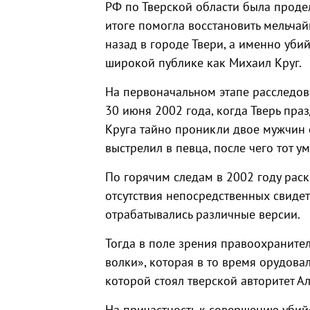
РФ по Тверской области была проде
итоге помогла восстановить мельчай
назад в городе Твери, а именно уби
широкой публике как Михаил Круг.
На первоначальном этапе расследова
30 июня 2002 года, когда Тверь пра
Круга тайно проникли двое мужчин 
выстрелил в певца, после чего тот у
По горячим следам в 2002 году раск
отсутствия непосредственных свидет
отрабатывались различные версии.
Тогда в поле зрения правоохраните
волки», которая в то время орудовал
которой стоял тверской авторитет А
На причастность к совершению убий