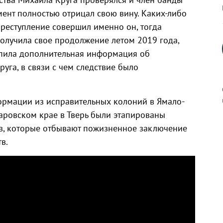
мент полностью отрицал свою вину. Каких-либо
 преступление совершил именно он, тогда
получила свое продолжение летом 2019 года,
упила дополнительная информация об
уга, в связи с чем следствие было
ормации из исправительных колоний в Ямало-
аровском крае в Тверь были этапированы
в, которые отбывают пожизненное заключение
к
в.
р
н