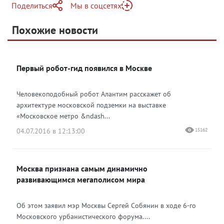
Поделиться
Мы в соцсетях
Telegram
Похожие новости
Telegram
Яндекс Дзен
ВКонтакте
Первый робот-гид появился в Москве
Одноклассники
Человекоподобный робот Алантим расскажет об
архитектуре московской подземки на выставке
«Московское метро &ndash...
04.07.2016 в 12:13:00
15162
Москва признана самым динамично
развивающимся мегаполисом мира
Об этом заявил мэр Москвы Сергей Собянин в ходе 6-го
Московского урбанистического форума....