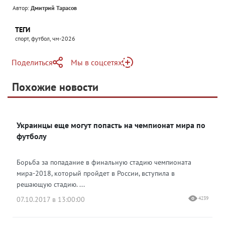
Автор:
Дмитрий Тарасов
ТЕГИ
спорт, футбол, чм-2026
Поделиться
Мы в соцсетях
Telegram
Похожие новости
Telegram
Яндекс Дзен
ВКонтакте
Украинцы еще могут попасть на чемпионат мира по
Одноклассники
футболу
Борьба за попадание в финальную стадию чемпионата
мира-2018, который пройдет в России, вступила в
решающую стадию. ...
07.10.2017 в 13:00:00
4239