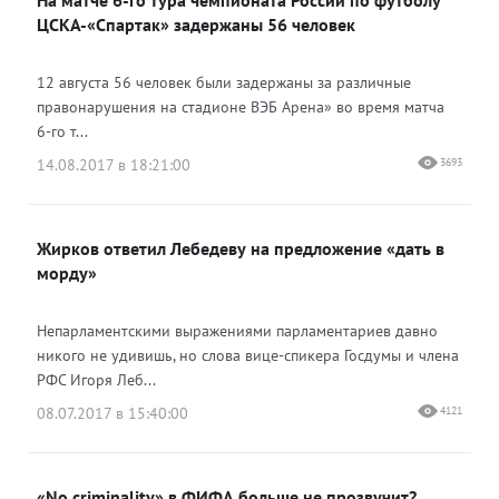
На матче 6-го тура чемпионата России по футболу
ЦСКА-«Спартак» задержаны 56 человек
12 августа 56 человек были задержаны за различные
правонарушения на стадионе ВЭБ Арена» во время матча
6-го т...
14.08.2017 в 18:21:00
3693
Жирков ответил Лебедеву на предложение «дать в
морду»
Непарламентскими выражениями парламентариев давно
никого не удивишь, но слова вице-спикера Госдумы и члена
РФС Игоря Леб...
08.07.2017 в 15:40:00
4121
«No criminality» в ФИФА больше не прозвучит?