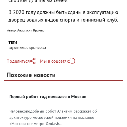
спортом для целых семей.
В 2020 году должны быть сданы в эксплуатацию
дворец водных видов спорта и теннисный клуб.
Автор:
Анастасия Крамер
ТЕГИ
«лужники», спорт, москва
Поделиться
Мы в соцсетях
Telegram
Похожие новости
Telegram
Яндекс Дзен
ВКонтакте
Первый робот-гид появился в Москве
Одноклассники
Человекоподобный робот Алантим расскажет об
архитектуре московской подземки на выставке
«Московское метро &ndash...