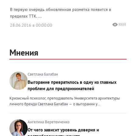
В первую очередь обновленная разметка появится в
пределах ТТК. ...
28.06.2016 в 00:00:00
30555
Мнения
Светлана Балабан
Выгорание превратилось в одну из главных
проблем для предпринимателей
Кризисный психолог, преподаватель Университета архитектуры
личного бренда Светлана Балабан — о выгорании у
предпринимателей, его причинах, признаках и способах
преодоления Выгорание в 2026 году стало самой острой
проблемой, однако выгорание у предпринимателей заметно
Ангелина Веретенченко
отличается от выгорания у наёмных сотрудников. Наёмный
От чего зависит уровень доверия и
сотрудник может уйти на больничный или в отпуск, пожаловаться