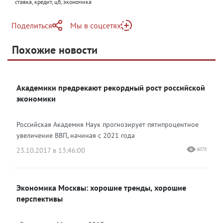
ставка, кредит, цб, экономика
Поделиться
Мы в соцсетях
Telegram
Похожие новости
Telegram
Яндекс Дзен
ВКонтакте
Академики предрекают рекордный рост российской
Одноклассники
экономики
Российская Академия Наук прогнозирует пятипроцентное
увеличение ВВП, начиная с 2021 года
23.10.2017 в 13:46:00
6078
Экономика Москвы: хорошие тренды, хорошие
перспективы