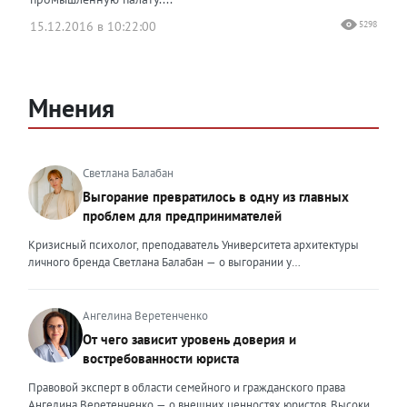
15.12.2016 в 10:22:00
5298
Мнения
Светлана Балабан
Выгорание превратилось в одну из главных
проблем для предпринимателей
Кризисный психолог, преподаватель Университета архитектуры
личного бренда Светлана Балабан — о выгорании у
предпринимателей, его причинах, признаках и способах
преодоления Выгорание в 2026 году стало самой острой
проблемой, однако выгорание у предпринимателей заметно
Ангелина Веретенченко
отличается от выгорания у наёмных сотрудников. Наёмный
От чего зависит уровень доверия и
сотрудник может уйти на больничный или в отпуск, пожаловаться
востребованности юриста
на что-то начальству или сменить работу. Предприниматель — сам
себе начальник и основа системы. Если он устаёт, бизнес не встанет
Правовой эксперт в области семейного и гражданского права
на паузу, а просто начнёт разваливаться. У предпринимателей
Ангелина Веретенченко — о внешних ценностях юристов. Высокий