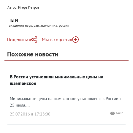
Автор:
Игорь Петров
ТЕГИ
академия наук, ран, экономика, россия
Поделиться
Мы в соцсетях
Telegram
Похожие новости
Telegram
Яндекс Дзен
ВКонтакте
В России установили минимальные цены на
Одноклассники
шампанское
Минимальные цены на шампанское установлены в России с
25 июля....
25.07.2016 в 17:28:00
14410