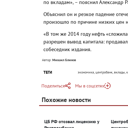
по вкладам», – пояснил Александр Р
Объяснил он и резкое падение отече
произошло по причине низких цен н
«В том же 2014 году нефть «сложила
разрешен вывод капитала: продавал
собеседник издания.
Автор:
Михаил Блинов
ТЕГИ
экономика, центробанк, вклады, 
Поделиться
Мы в соцсетях
Telegram
Похожие новости
Telegram
Яндекс Дзен
ВКонтакте
ЦБ РФ отозвал лицензию у
Центроб
Одноклассники
Роспромбанка
лицензи