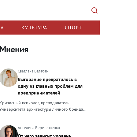
КА
КУЛЬТУРА
СПОРТ
Мнения
Светлана Балабан
Выгорание превратилось в
одну из главных проблем для
предпринимателей
Кризисный психолог, преподаватель
Университета архитектуры личного бренда
Светлана Балабан — о выгорании у
предпринимателей, его причинах, признаках
Ангелина Веретенченко
и способах преодоления Выгорание в 2026
году стало самой острой проблемой, однако
От чего зависит уровень