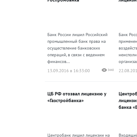
Банк России лишил Российский
Банк Рос
промышленный банк права на
применен
осуществление банковских
воздейств
операций, в связи с ведением
неисполн
финансов...
организац
13.09.2016 в 16:33:00
3448
22.08.201
ЦБ РФ отозвал лицензию у
Центроб
«Газстройбанка»
лицензи
банка «
Центробанк лишил лицензии на
Входящий