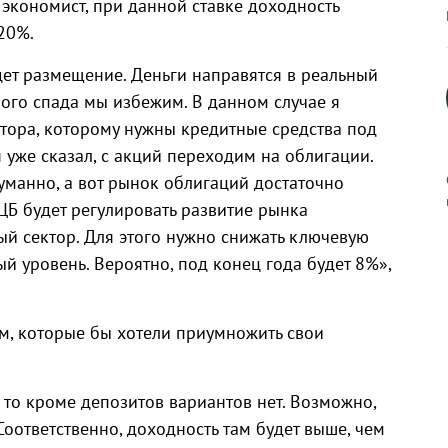
экономист, при данной ставке доходность
20%.
дет размещение. Деньги направятся в реальный
ного спада мы избежим. В данном случае я
ктора, которому нужны кредитные средства под
я уже сказал, с акций переходим на облигации.
уманно, а вот рынок облигаций достаточно
ЦБ будет регулировать развитие рынка
ый сектор. Для этого нужно снижать ключевую
ый уровень. Вероятно, под конец года будет 8%»,
к
ам, которые бы хотели приумножить свои
р
 то кроме депозитов вариантов нет. Возможно,
Соответственно, доходность там будет выше, чем
н