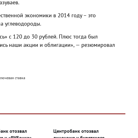
азуваев.
ственной экономики в 2014 году – это
а углеводороды.
сь» с 120 до 30 рублей. Плюс тогда был
ись наши акции и облигации», — резюмировал
ключевая ставка
анк отозвал
Центробанк отозвал
ю у «РУБанка»
лицензию у бурятского