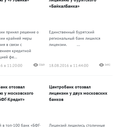
«БайкалБанка»
сии принял решение о
Единственный бурятский
ии крайней меры
региональный банк лишился
ия в связи с
лицензии. ...
ением кредитной
ией фе...
6 в 11:20:00
3369
18.08.2016 в 11:44:00
3492
анк отозвал
Центробанк отозвал
ю у московского
лицензии у двух московских
БФГ-Кредит»
банков
 в топ-100 банк «БФГ-
Лицензий лишились столичные