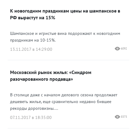
К новогодним праздникам цены на шампанское в
Одноклассники
РФ вырастут на 15%
Шампанское и игристые вина подорожают к новогодним
праздникам на 10-15%.
13.11.2017 в 14:29:00
6092
Московский рынок жилья: «Синдром
разочарованного продавца»
В столице даже с началом делового сезона продолжает
дешеветь жилье, еще сравнительно недавно бившее
рекорды дороговизны....
07.11.2017 в 18:35:00
8373