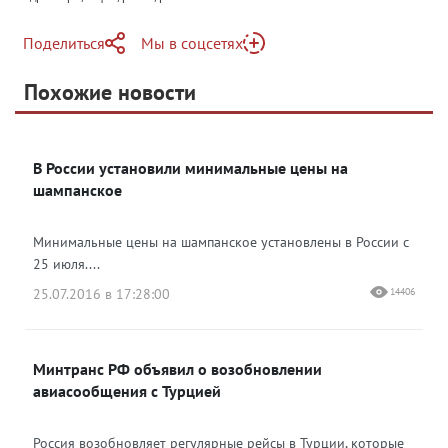
Поделиться
Мы в соцсетях
Telegram
Похожие новости
Telegram
Яндекс Дзен
ВКонтакте
В России установили минимальные цены на
Одноклассники
шампанское
Минимальные цены на шампанское установлены в России с
25 июля....
25.07.2016 в 17:28:00
14406
Минтранс РФ объявил о возобновлении
авиасообщения с Турцией
Россия возобновляет регулярные рейсы в Турции, которые