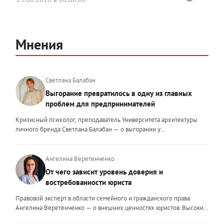
Мнения
Светлана Балабан
Выгорание превратилось в одну из главных
проблем для предпринимателей
Кризисный психолог, преподаватель Университета архитектуры
личного бренда Светлана Балабан — о выгорании у
предпринимателей, его причинах, признаках и способах
преодоления Выгорание в 2026 году стало самой острой
проблемой, однако выгорание у предпринимателей заметно
Ангелина Веретенченко
отличается от выгорания у наёмных сотрудников. Наёмный
От чего зависит уровень доверия и
сотрудник может уйти на больничный или в отпуск, пожаловаться
востребованности юриста
на что-то начальству или сменить работу. Предприниматель — сам
себе начальник и основа системы. Если он устаёт, бизнес не встанет
Правовой эксперт в области семейного и гражданского права
на паузу, а просто начнёт разваливаться. У предпринимателей
Ангелина Веретенченко — о внешних ценностях юристов. Высокий
принято говорить, что они не имеют право на выгорание или на
уровень экспертности, профессионализм,